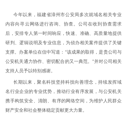
今年以来，
福建省漳州市公安局
多次就域名相关
专业
内容
向寻云网络进行咨询
、协查
。公司在收到
协查需求
后，
安排专人
第一时间响应，快速、准确、高质量地提供
研判、
逻辑说明及专业信息，为侦办相关案件提供了关键
支撑。办案单位在信中写道：
该成果的取得，是贵公司与
“
公安机关通力协作、密切配合的又一典范。
并对
公司相关
”
支持人员
予以特别感谢。
长期以来，聚名科技
坚持科技向善理念，
持续发挥域
名行业企业的专业优势，推动行业有序发展，与公安机关
携手构筑安全、清朗、有序的网络空间，为维护人民群众
财产安全和社会整体稳定贡献更大力量。