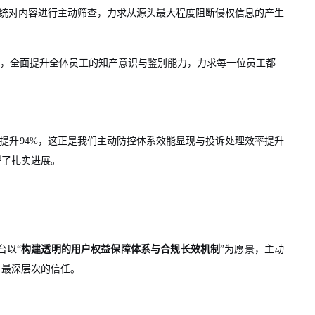
系统对内容进行主动筛查，力求从源头最大程度阻断侵权信息的产生
，全面提升全体员工的知产意识与鉴别能力，力求每一位员工都
幅提升94%，这正是我们主动防控体系效能显现与投诉处理效率提升
得了扎实进展。
台以“
构建透明的用户权益保障体系与合规长效机制
”为愿景，主动
户最深层次的信任。