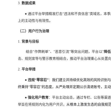
3.
数据成果
●
通过平台举措精准打击“违法和不良信息”类域名，本季度
上的主动性与有效性。
（二）用户行为治理
1.
背景与目标
结合“作弊刷单”、“恶意引流”等突出问题，平台以“
降低
击、规则宣导与警示教育相结合，推动平台治理重心从处置
2.
平台举措
●
违规“零容忍”
：
我们建立并持续优化高效的风险识别与
终秉持“零容忍”的态度，从严处理并定期公示清退账号，主动
●
强化用户教育
：平台主动出击，通过专栏、公告等渠道
举旨在将规则内化为用户共识，
从根本上激发生态的自我规范