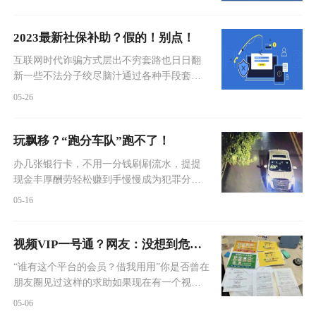
将以《防范电信网络诈骗宣传手册》为载
体，通过新闻宣传
2023最新社保补助？假的！别点！
互联网时代诈骗方式层出不穷套路也日日翻
新一些不法分子绞尽脑汁通过各种手段套取
你的个人信息前段时间，一份名为2023最新
05-26
社保补助资金管理办法的文档在网上悄悄传
播其中嵌着一个“二维码”诱导大家要在24小时
内扫码自助办理殊不知这是不法分子精心设
玩飘移？“跑分车队”跑不了！
置的“钓鱼网站”一旦点击就将可能泄露你的个
办几张银行卡，不用一分钱刷刷流水，提提
人信息看完提醒网警叔叔再唠叨几句教大家
现金丰厚酬劳轻松赚到手慢慢成为犯罪分
如何才能避免掉入“钓鱼网站”的陷阱什么
子“帮凶”在网络黑产犯罪产业链中“跑分”是非
是”钓鱼网站“钓鱼网站是指欺骗用户的虚假网
05-16
常重要的一环利用自己的账户为他人代收款
站
然后再转到指定账户其实质就是洗钱近日安
徽池州警方连续奋战跨省出击成功打掉一个
视频VIP一号通？网友：没想到危害这么大！
涉案流水2000余万元的“跑分车队”2月初，安
“谁有这个平台的会员？借我用用”你是否曾在
徽省池州市东至县公安局在侦办一起网络诈
朋友圈见过这样的求助如果现在有一个视频
骗案件过程中，经过缜密梳理案件资金流，
网站花一份钱，就可享受多个平台的会员权
发现卡主皮某账户内资金流水明显异常，与
05-06
益你是否会觉得占了大便宜？切勿冲动下单