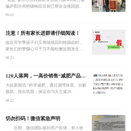
骗庐阳分局秒级响应目前已帮企业挽回损失
300余万元短时间向诈骗账户转款400余万
09-01
元“我现在有事在忙不方便，你查一下公司账
户有多少余额。”“有一笔业务款需要紧急支
付，客户信息我稍后发给你。”……近日，合
注意！所有家长进群请仔细阅读！
肥某公司财务人员小云按照“老板”的要求一步
临近开学季孩子们又将陆续回到校园此时，
一步进行操作，将公司账户里的100万余元转
家长们的警惕心可千万不能松懈近期发生多
到指定账户。因为转账数目不小，小云对此
起骗子通过非法手段潜入家长微信群、QQ群
有些迟疑，但“老板”在网上不停催促
08-23
冒充学校老师骗取钱财的案件真实案例8月6
日南京市民赵女士在雨花台区某小学新生群
内发现有人冒充校长通知家长们缴纳书本资
120人落网，一高价销售“减肥产品”网络诈骗团伙被端
料费群里有二百多位新生家长待有人发现不
大皖新闻讯 “科学减肥，通过调理体质、分解
对劲时大部分家长已完成支付那么骗子究竟
脂肪、排出巩固，保证你70天立减20
是如何潜入“家校交流群”的呢？警惕！！！骗
斤……”这样的承诺，还有所谓的减肥成功案
子行骗有这4个套路套路一：广撒网、搜索
08-22
例，你心动吗？7月12日，记者从合肥警
QQ群诈骗分
方“全民反诈在行动”集中宣传月暨全市反诈工
作专题新闻通气会现场获悉，日前警方对分
切勿扫码！微信紧急声明
布于外省的5个涉案窝点同时收网，一举抓获
近期，微信团队接到用户反馈，有人收
以薛某平为首的犯罪嫌疑人120人，冻结涉案