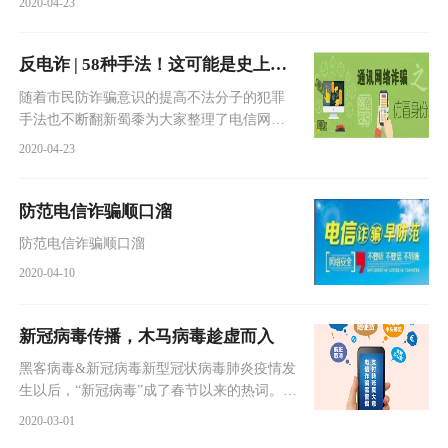
尽可能为人民群众挽回经济损失;另一方面也
2020-04-23
在积极探索新
反电诈 | 58种手法！这可能是史上最全...
随着市民防诈骗意识的提高不法分子的犯罪
手法也不断翻新蜀黍为大家整理了电信网络
诈骗的常见案例希望对大家的防骗、识骗能
2020-04-23
力提升有所帮助58种诈骗手法9大类型赶紧来
看看吧▼58种诈骗手法9大类型你还知道哪些
诈骗方式吗?
防范电信诈骗顺口溜
防范电信诈骗顺口溜
2020-04-10
新冠病毒传播，木马病毒趁虚而入
黑客病毒&新冠病毒新型冠状病毒肺炎疫情发
生以后，“新冠病毒”成了春节以来的热词。就
在全国上下，齐心协力，众志成城，共度时
2020-03-01
艰的关键时期，不法分子居然蠢蠢欲动，自1