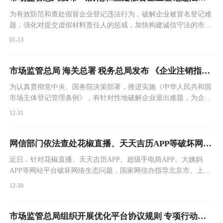
为有效防范和查处假冒企业登记违法行为，破解企业被冒名登记难
题，强化对提交虚假材料责任人的惩戒，加快构建诚信守法的市场
秩序，持续优化营商环境，营造推进经济高质量发展的法治环境，
01-13
市场监管总局近日发布《防范和查处假冒企业登记违法行为规定》
（以下简称《规定》），将于2024年3月15日起正式实施执行。
市场监管总局 海关总署 税务总局发布 《企业注销指引（2023年修订）》
为认真贯彻党中央、国务院决策部署，推进实施《中华人民共和国
市场主体登记管理条例》，有针对性地破解企业退出难题，为企业
依法便利退出市场提供操作性更强的行政指导，市场监管总局、海
12-31
关总署、税务总局近日发布《企业注销指引（2023年修订）》。
网信部门依法查处花椒直播、天天吉历APP等破坏网络生态案件
近日，针对花椒直播、天天吉历APP、超级手电筒APP、大姨妈
APP等网站平台破坏网络生态问题，国家网信办指导北京市、上海
市网信办，依据《网络安全法》《网络信息内容生态治理规定》等
12-30
有关规定，依法约谈上述网站平台负责人，责令限期整改、从严处
理责任人，整改期间采取自行暂停新用户注册、暂停问题版块信息
更新等处置措施。
市场监管总局组织开展优化平台协议规则 专项行动取得成效