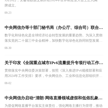
牌成立。
09-23
中央网信办等十部门秘书局（办公厅、综合司）联合印发《数字化绿色化协同转型发展实施指南》
数字化和绿色化是全球经济社会转型发展的重要趋势。为深入贯彻
落实党的二十届三中全会精神，加快数字化绿色化协同转型发展
（以下简称“双化协同”），推动互联网、大数据、人工智能、第五
08-30
代移动通信（5G）等新兴技术与绿色低碳产业深度融合，利用数智
技术、绿色技术改造提升传统产业，中央网信办秘书局、国家发展
改革委办公厅、工业和信息化部办公厅、自然资源部办公厅、生态
关于印发《全国重点城市IPv6流量提升专项行动工作方案》的通知
环境部办公厅、住房城乡建设部办公厅、交通运输部
贯彻落实中央网信委决策部署，按照《深入推进IPv6规模部署和应
用2024年工作安排》要求，中央网信办、工业和信息化部组织开展
全国重点城市IPv6流量提升专项行动，覆盖北京市、天津市、上海
08-02
市、深圳市、杭州市、合肥市、无锡市、烟台市等8个重点城市。
现印发《全国重点城市IPv6流量提升专项行动工作方案》，请各单
位抓好贯彻执行，加强统筹协调，压实工作责任，按期保质完成专
中央网信办启动“清朗·网络直播领域虚假和低俗乱象整治”专项行动
项行动目标任务，有效发挥示范引领作用，带动全国IPv6发展水平
为督促网络直播平台落实主体责任，强化网络主播行为管理，推动
再上新台阶。