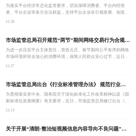
为落实平台经济常态化监管要求，切实保障消费者、平台内经营
者、平台企业等各方合法权益，支持平台企业在引领发展、创造就
业、国际竞争中大显身手，市场监管总局自今年6月起，部署开展
12-28
了为期5个月的优化平台协议规则专项行动。
市场监管总局召开规范“两节”期间网络交易行为合规推进会
为进一步压实平台主体责任，营造元旦、春节期间公平有序的网络
市场环境和安全放心的消费环境，保障人民群众安心过节，近日，
市场监管总局召开规范“两节”期间网络交易行为合规推进会，对头
12-27
部零售、在线旅游平台企业“两节”期间经营行为作合规指引，督促
相关平台企业加强合规管理，主动防范化解潜在风险，切实维护广
大消费者和平台内经营者合法权益。
市场监管总局出台《行业标准管理办法》 规范行业标准管理促进公平竞争
为贯彻落实党中央、国务院关于深化标准化工作改革精神以及《国
家标准化发展纲要》有关要求，近日，市场监管总局修订出台《行
业标准管理办法》（以下简称《办法》），将于2024年6月1日起正
12-13
式施行。
关于开展“清朗·整治短视频信息内容导向不良问题”专项行动的通知