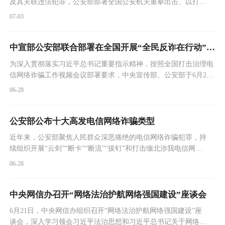
及其关联违法犯罪，公安部部署全国公安机关重拳出击、以打开
路，于近日同步开展打击涉诈地推引流类违法犯罪集中收网行
07-03
动，成功打掉为电信网络诈骗提供地推引流服务的违法犯罪团伙
106个，抓获违法犯罪嫌疑人3350余名，迅速掀起打击声势。
中宣部公安部联合部署在全国开展“全民反诈在行动”集中宣传月活动
为深入贯彻落实习近平总书记重要指示精神，按照全国打击治理电
信网络诈骗工作视频会议部署要求，中央宣传部、公安部于6月24
日联合启动以“警惕诈骗新手法，不做电诈工具人”为主题的“全民
06-28
反诈在行动”集中宣传月活动，进一步加强反诈宣传力度，切实增
强群众的防骗意识和识骗能力，积极营造全民反诈、全社会反诈的
浓厚氛围。
公安部公布十大高发电信网络诈骗类型
近年来，公安部聚焦人民群众深恶痛绝的电信网络诈骗犯罪，持
续组织开展“云剑”“断卡”“断流”“拔钉”和打击缅北涉我电信网络
诈骗犯罪等一系列打击行动，统筹推进打防管控建各项措施，打
06-28
击治理工作取得明显成效，电信网络诈骗犯罪上升势头得到有效
遏制。
中央网信办召开“网络法治护航网络强国建设”座谈会
6月21日，中央网信办组织召开“网络法治护航网络强国建设”座
谈会，深入学习领会习近平法治思想和习近平总书记关于网络强