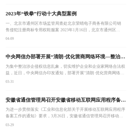
局长周亮回答记者感兴趣的问题。发布会由市场监管总局新闻宣传
司副司长耿欣主持。
2023年“铁拳”行动十大典型案例
一、北京市通州区市场监管局查处北京荣晴电子商务有限公司销
售侵犯注册商标专用权鞋服案 2023年1月16日，北京市通州区市
场监管局依法对北京荣晴电子商务有限公司销售侵犯注册商标专
04-09
用权鞋服的违法行为进行查处，因当事人行为涉嫌构成犯罪，案
件已移送公安机关。 2023年1月13日，通州区市场监管局接到线
索，称张家湾镇一库房内有人销售侵犯注册商标专用权的服装。
中央网信办部署开展“清朗·优化营商网络环境—整治涉企侵权信息乱象”专项行动
通州区市场监管局立即会同公安
为集中整治涉企侵权信息乱象，切实维护企业和企业家网络合法权
益，近日，中央网信办印发通知，部署开展“清朗·优化营商网络环
境—整治涉企侵权信息乱象”专项行动。
03-31
安徽省通信管理局召开安徽省移动互联网应用程序备案工作推进会
为进一步贯彻落实《工业和信息化部关于开展移动互联网应用程序
备案工作的通知》要求，3月26日，安徽省通信管理局召开移动互
联网应用程序备案工作推进会。对移动互联网应用程序备案工作再
03-29
推进、再落实，确保2024年3月底完成我省全部存量上架的移动互