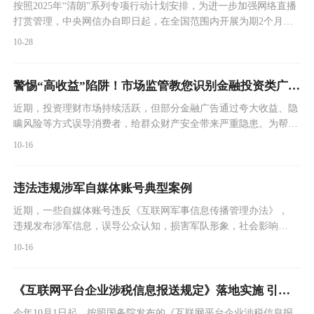
按照2025年“清朗”系列专项行动计划安排，为进一步加强网络直播
打赏管理，中央网信办自即日起，在全国范围内开展为期2个月
的“清朗·整治网络直播打赏乱象”专项行动。
10-28
警惕“高收益”陷阱！市场监管教您识别金融投资类广告套路
近期，投资理财市场持续活跃，但部分金融广告通过夸大收益、隐
瞒风险等方式误导消费者，给群众财产安全带来严重隐患。为帮助
广大消费者守护好“钱袋子”，市场监管部门特别梳理了金融投资类
10-16
广告的五大常见套路，并为您支招破解。
违法违规涉军自媒体账号典型案例
近期，一些自媒体账号违反《互联网军事信息传播管理办法》，
违规发布涉军信息，误导公众认知，损害军队形象，社会影响恶
劣。军地职能部门依法依规处置了一批网上违法违规信息及自媒
10-16
体账号，现通报有关典型案例。
《互联网平台企业涉税信息报送规定》落地实施 引导平台与平台、商户与商户、线上与线下更公平竞争 ——税务部门提醒关注三方面事项防范违法违规
今年10月1日起，按照国务院发布的《互联网平台企业涉税信息报