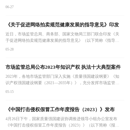
国的重要思想，系统总结我国网络法治建设三十年的成就经验，
06-27
准确把握网络法治建设的新形势新任务，明确努力方向，凝聚工
作合力，为网络强国建设和网信事业高质量发展提供有力法治保
障。
《关于促进网络拍卖规范健康发展的指导意见》印发
近日，市场监管总局、商务部、国家文物局三部门联合印发《关
于促进网络拍卖规范健康发展的指导意见》（以下简称《指导意
见》），进一步规范网络拍卖市场秩序，促进拍卖行业高质量发
05-28
展。
市场监管总局公布2023年知识产权 执法十大典型案件
2023年，各地市场监管部门深入实施《质量强国建设纲要》《知
识产权强国建设纲要（2021—2035年）》，充分发挥市场监管综
合执法优势，持续加大知识产权执法力度，推动构建全链条执法
05-15
机制，依法严厉打击商标侵权、假冒专利、恶意申请商标注册和
违法开展商标专利代理等行为，强化特殊标志、官方标志专有权
保护，有力保护了经营者和消费者的合法权益，维护了创新发展
《中国打击侵权假冒工作年度报告（2023）》发布
的良好环境。市场监管总局选取部分典型案件，现予以公布。
4月26日下午，国家质量强国建设协调推进领导小组办公室发布
《中国打击侵权假冒工作年度报告（2023）》（以下简称《报