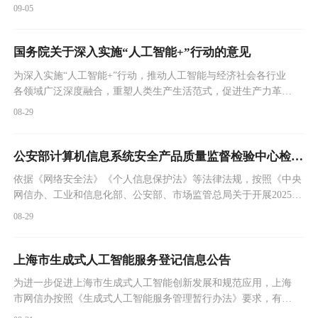
图片、视频等内容都要“亮明身份”。
09-05
国务院关于深入实施“人工智能+”行动的意见
为深入实施“人工智能+”行动，推动人工智能与经济社会各行业
各领域广泛深度融合，重塑人类生产生活范式，促进生产力革命
性跃迁和生产关系深层次变革，加快形成人机协同、跨界融合、
08-29
共创分享的智能经济和智能社会新形态，现提出如下意见。
公安部计算机信息系统安全产品质量监督检验中心检测发现38款违法违规收集使用个人信息的移动应用
依据《网络安全法》《个人信息保护法》等法律法规，按照《中央
网信办、工业和信息化部、公安部、市场监管总局关于开展2025年
个人信息保护系列专项行动的公告》要求，经公安部计算机信息系
08-29
统安全产品质量监督检验中心检测，38款移动应用存在违法违规收
集使用个人信息情况。
上海市生成式人工智能服务登记信息公告
为进一步促进上海市生成式人工智能创新发展和规范应用，上海
市网信办按照《生成式人工智能服务管理暂行办法》要求，有序
开展上海市生成式人工智能服务备案工作（见公告）。同时，对