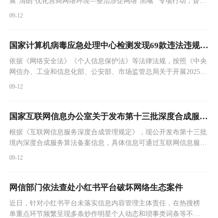
展“清朗·优化营商网络环境—整治涉企网络‘黑嘴’”专项行动，督促
网站平台强化涉企信息内容管理，依法依约处置一批涉企违法违规
09-12
账号。
国家计算机病毒应急处理中心检测发现69款违法违规收集使用个人信息的移动应用
依据《网络安全法》《个人信息保护法》等法律法规，按照《中央
网信办、工业和信息化部、公安部、市场监管总局关于开展2025年
个人信息保护系列专项行动的公告》要求，经国家计算机病毒应急
09-12
处理中心检测，69款移动应用存在违法违规收集使用个人信息情
况，现通报如下。
国家互联网信息办公室关于发布第十三批深度合成服务算法备案信息的公告
根据《互联网信息服务深度合成管理规定》，现公开发布第十三批
境内深度合成服务算法备案信息，具体信息可通过互联网信息服务
算法备案系统（https://beian.cac.gov.cn）进行查询。任何单位或个
09-12
人如有疑议，请发送邮件至pingguchu@cac.gov.cn，提出疑议应以
事实为依据，并提供相关证据材料。
网信部门依法查处小红书平台破坏网络生态案件
近日，针对小红书平台未落实信息内容管理主体责任，在热搜榜
单重点环节频繁呈现多条炒作明星个人动态和琐事类词条等不良