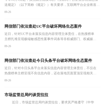
送规定》（以下简称《规定》）有关要求，互联网平台企业将首次
正式报送平台内经营者和从业人员的身份信息、收入信息。
09-26
网信部门依法查处UC平台破坏网络生态案件
近日，针对UC平台未落实信息内容管理主体责任，在热搜榜单
主榜扎堆呈现极端敏感恶性案事件词条等非权威部门、权威媒体
发布的信息，涉及网络暴力、未成年人隐私等相关话题，破坏网
09-26
络生态秩序的问题，国家网信办指导广东省网信办，依据《网络
信息内容生态治理规定》等有关规定，对UC平台采取约谈、责
令限期改正、警告、从严处理责任人等处置处罚措施。
网信部门依法查处今日头条平台破坏网络生态案件
近日，针对今日头条平台未落实信息内容管理主体责任，不仅在
热搜榜单主榜呈现不良信息内容，还在落地页面置顶呈现相关话
题，破坏网络生态的问题，国家网信办指导北京市网信办，依据
09-26
《网络信息内容生态治理规定》等有关规定，对今日头条平台采
取约谈、责令限期改正、警告、从严处理责任人等处置处罚措
施。
市场监管总局约谈货拉拉
近日，市场监管总局约谈货拉拉，要求其严格遵守《中华