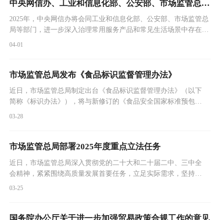
定自2025年5月1日起施行。
中央网信办、工业和信息化部、公安部、市场监管总局关于开展2025年个人信息保护系列专项行动的公告
2025年，中央网信办将会同工业和信息化部、公安部、市场监管总
局等部门，进一步深入治理常用服务产品和常见生活场景中存在的
违法违规收集使用个人信息典型问题，切实维护人民群众在网络空
04-01
间合法权益，着力提升人民群众满意度、获得感。
市场监管总局发布《食品标识监督管理办法》
近日，市场监管总局制定出台《食品标识监督管理办法》（以下
简称《标识办法》），将与新修订的《食品安全国家标准预包装
食品标签通则》（GB 7718—2025）同步实施。
03-28
市场监管总局部署2025年度重点立法任务
近日，市场监管总局深入贯彻党的二十大和二十届二中、三中全
会精神，紧紧围绕高质量发展首要任务，立足实际需求，坚持问
题导向，对2025年度重点立法任务作出部署。
03-25
国务院办公厅关于进一步加强贸易政策合规工作的意见