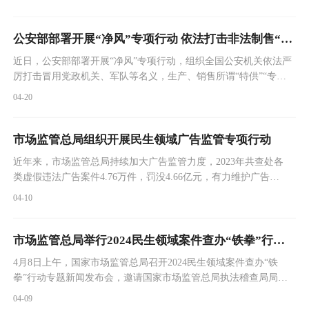
环境，维护消费者合法权益。为充分发挥警示教育作用，增强经营
主体合规意识，现选取一批“神医”“神药”广告违法典型案例予以曝
光。
公安部部署开展“净风”专项行动 依法打击非法制售“特供酒”犯罪活动
近日，公安部部署开展“净风”专项行动，组织全国公安机关依法严
厉打击冒用党政机关、军队等名义，生产、销售所谓“特供”“专
供”等假酒犯罪活动，要求坚持以打开路、重拳出击，多管齐下、
04-20
综合施策，集中侦破一批非法制售“特供酒”犯罪案件，坚决摧毁一
批犯罪团伙，依法严惩一批违法犯罪分子，铲除一批犯罪窝点，斩
断一批非法利益链条，整治一批重点地区，有效遏制非法制售“特
市场监管总局组织开展民生领域广告监管专项行动
供酒”犯罪活动，有力净化社会风气，维护党和政府、军队良好形
近年来，市场监管总局持续加大广告监管力度，2023年共查处各
象，切实保障广大消费者合法权益。
类虚假违法广告案件4.76万件，罚没4.66亿元，有力维护广告市
场秩序。为进一步规范人民群众反映最集中的医疗、药品、食品
04-10
等民生领域广告市场秩序，切实保障消费者合法权益，推动构建
良好消费环境，市场监管总局于近日印发工作方案，自2024年4
月至11月在全国范围内组织开展民生领域广告监管专项行动。
市场监管总局举行2024民生领域案件查办“铁拳”行动专题新闻发布会
4月8日上午，国家市场监管总局召开2024民生领域案件查办“铁
拳”行动专题新闻发布会，邀请国家市场监管总局执法稽查局局长
况旭，通报2023年“铁拳”行动成果及2024年工作部署，邀请广告监
04-09
管司市场稽查专员谷保中、执法稽查局副局长佟波、特种设备局副