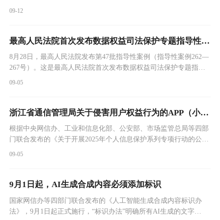
信息内容，破坏网络生态问题，国家网信办指导上海市网信办，
09-12
依据《网络信息内容生态治理规定》等有关规定，对小红书平台
采取约谈、责令限期改正、警告、从严处理责任人等处置处罚措
施。
最高人民法院首次发布数据权益司法保护专题指导性案例
8月28日，最高人民法院发布第47批指导性案例（指导性案例262—
267号）。这是最高人民法院首次发布数据权益司法保护专题指导
性案例。该批指导性案例共六件，积极回应数据权属认定、数据产
09-05
品利用、个人信息保护、网络平台账号交付等社会高度关注的问
题，统一类案裁判尺度。
浙江省通信管理局关于侵害用户权益行为的APP（小程序）通报
根据中央网信办、工业和信息化部、公安部、市场监管总局等四部
门联合发布的《关于开展2025年个人信息保护系列专项行动的公
告》，依据《个人信息保护法》《网络安全法》《电信条例》《电
09-05
信和互联网用户个人信息保护规定》等法律法规，我局对APP、小
程序违法违规收集使用个人信息等问题开展治理。近期，我局组织
第三方检测机构对群众关注的实用工具、网络游戏等类型APP、小
9月1日起，AI生成合成内容必须添加标识
程序进行检查，书面要求违规APP、小程序开发运营者限期整改。
国家网信办等四部门联合发布的《人工智能生成合成内容标识办
法》，9月1日起正式施行，“标识办法”明确所有AI生成的文字、