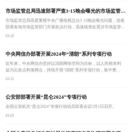
联网应用程序备案工作。局党组成员、副局长余建军出席会议并讲
话，重点接入服务商负责人参加会议。
市场监管总局迅速部署严查3·15晚会曝光的市场监管领域违法行为
市场监管总局高度重视中央广播电视总台3·15晚会曝光问题，连夜
部署各地市场监管部门开展执法行动，迅速核查处置涉市场监管领
域违法行为。
03-20
中央网信办部署开展2024年“清朗”系列专项行动
近年来，中央网信办坚持以清朗网络空间为目标，以人民根本利
益为出发点和落脚点，持续开展“清朗”系列专项行动，集中整治
网上突出问题乱象，推动网络生态持续向好。2024年“清朗”系列
03-15
专项行动将紧紧围绕人民群众的新期待新要求，全面覆盖网上重
点领域环节，着力研究破解网络生态新问题新风险，重点开展10
项整治任务。1.“清朗·2024年春节网络环境整治”专项行动。春节
公安部部署开展“昆仑2024”专项行动
期间，集中整治6方面问题乱象：发布误导性旅游
全国公安机关“昆仑2024”专项行动动员部署会议3月1日召开。
03-03