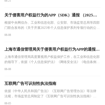
08-21
通过API或其他方式直接调用已备案模型能力，且面向境内公众
提供具有舆论属性或者社会动员能力的生成式人工智能服务，会
同上海市相关部门开展登记工作。现将相关信息予以公告。
关于侵害用户权益行为的APP（SDK）通报 （2025年第4批，总第49批）
根据中央网信办、工业和信息化部、公安部、市场监管总局等四部
门联合发布的《关于开展2025年个人信息保护系列专项行动的公
告》，依据《个人信息保护法》《网络安全法》《电信条例》《电
08-08
信和互联网用户个人信息保护规定》等法律法规，我部对APP、
SDK违法违规收集使用个人信息等问题开展治理。
上海市通信管理局关于侵害用户权益行为APP的通报（2025年第六批）
上海市通信管理局高度重视用户权益保护工作，在工业和信息化部
的领导下，依据《个人信息保护法》《网络安全法》《电信条例》
《电信和互联网用户个人信息保护规定》等法律法规，持续整治
08-08
APP（SDK）侵害用户权益的违规行为。近期，我局组织第三方检
测机构对本市APP（SDK）进行抽查，共发现145款APP（SDK）存
在侵害用户权益行为（详见附件），现予以通报。
互联网广告可识别性执法指南
依据《中华人民共和国广告法》《互联网广告管理办法》等法律
法规，市场监管总局制定了《互联网广告可识别性执法指南》，
现予公告。
08-05