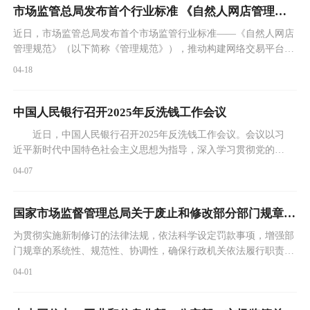
市场监管总局发布首个行业标准 《自然人网店管理规范》
近日，市场监管总局发布首个市场监管行业标准——《自然人网店
管理规范》（以下简称《管理规范》），推动构建网络交易平台经
营者对自然人网店“统一入驻标准、统一运营规则、统一退出机
04-18
制、统一数据报送标准”的“四个统一”管理框架，提高网络交易监
管科学化、规范化水平。
中国人民银行召开2025年反洗钱工作会议
近日，中国人民银行召开2025年反洗钱工作会议。会议以习
近平新时代中国特色社会主义思想为指导，深入学习贯彻党的二
十届三中全会和中央经济工作会议精神，按照中国人民银行工作
04-07
会议要求，总结2024年反洗钱工作，分析当前形势，部署2025年
重点工作。中国人民银行党委委员、副行长宣昌能出席会议并讲
话。 会议认为，2024年中国人民银行反洗钱条线认真贯彻落
国家市场监督管理总局关于废止和修改部分部门规章的决定
实党中央、国务院决策部署，会同反洗钱工作部际联席
为贯彻实施新制修订的法律法规，依法科学设定罚款事项，增强部
门规章的系统性、规范性、协调性，确保行政机关依法履行职责，
国家市场监督管理总局决定： 一、废止《国家食品药品监督管理
04-01
总局行政复议办法》（2013年11月6日国家食品药品监督管理总局
令第2号公布）。二、对16件部门规章的部分条款予以修改。本决