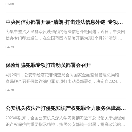
告》）。
05-08
中央网信办部署开展“清朗·打击违法信息外链”专项行动
为集中整治人民群众反映强烈的违法信息外链问题，近日，中央网
信办专门印发通知，在全国范围内部署开展为期2个月的“清朗·打
击违法信息外链”专项行动。
04-29
保险诈骗犯罪专项打击动员部署会召开
4月26日，公安部经济犯罪侦查局会同国家金融监督管理总局稽
查局联合召开保险诈骗犯罪专项打击动员部署会，决定自2024年
4月底至11月底，开展为期7个月的保险诈骗犯罪专项打击。
04-28
公安机关依法严打侵犯知识产权犯罪全力服务保障高质量发展 2023年立案侦办侵权假冒犯罪案件4万余起
2023年以来，全国公安机关深入学习贯彻习近平总书记关于加强知
识产权保护的重要指示精神，按照公安部统一部署，提高政治站
位，强化责任担当，深入推进“昆仑2023”等专项行动，始终保持对