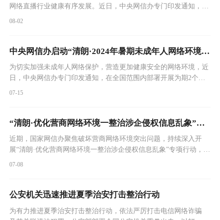
网络直播行业健康有序发展。近日，中央网信办专门印发通知，在
全国范围内部署开展为期1个月的“清朗·网络直播领域虚假和低俗
08-02
乱象整治”专项行动。 本次专项行动围绕网络直播领域虚假和
低俗乱象，重点整治五类突出问题。一是编造虚假场景人设，无底
线带货营销。编造虚假“扶贫”“助农”“患病”等场景，通过“扮穷”“卖
中央网信办启动“清朗·2024年暑期未成年人网络环境整治”专项行动
惨”诱导网民购买低质伪劣商品。利用未
为切实加强未成年人网络保护，营造更加健康安全的网络环境，近
日，中央网信办专门印发通知，在全国范围内部署开展为期2个月
的“清朗·2024年暑期未成年人网络环境整治”专项行动。
07-15
“清朗·优化营商网络环境一整治涉企侵权信息乱象”专项行动公开曝光第二批典型案例
近期，国家网信办聚焦破坏营商网络环境突出问题，持续深入开
展“清朗·优化营商网络环境一整治涉企侵权信息乱象”专项行动，依
法依规查处一批散布虚假不实信息、谋取非法利益等涉企违法违规
07-08
账号。
公安机关迅速推进夏季治安打击整治行动
​为有力推进夏季治安打击整治行动，依法严厉打击电信网络诈骗