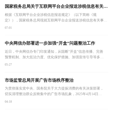
国家税务总局关于互联网平台企业报送涉税信息有关事项的公告
根据《互联网平台企业涉税信息报送规定》（以下简称《规
定》），国家税务总局现就互联网平台企业报送涉税信息有关事项
进行公告。
07-01
中央网信办部署进一步加强“开盒”问题整治工作
近日，中央网信办专门印发通知，从阻断“开盒”信息传播、完善
预警机制、加大惩治力度、优化保护措施、加强宣传引导等多个
维度明确工作要求，督促各地网信部门、各网站平台进一步强
05-27
化“开盒”问题整治工作。同时，召开专题部署会议，要求微博、
腾讯、抖音、快手、百度、小红书、知乎、哔哩哔哩、豆瓣等多
家重点网站平台，对照通知抓好各项任务落实，切实履行主体责
市场监管总局开展广告市场秩序整治
任，以“零容忍”态度坚决打击“开盒”乱象。中央网信办有关负责
为贯彻落实党中央、国务院关于大力提振消费的有关决策部署，
同
切实清理整治群众反映集中的广告市场乱象，2025年4月14日，
市场监管总局印发《关于维护广告市场秩序营造良好消费环境的
04-18
通知》（以下简称《通知》），决定在全国范围内开展广告市场
秩序整治工作。