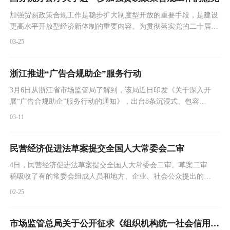
加强贸易政策合规工作是稳步扩大制度型开放的重要手段，是建设
更高水平开放型经济新体制的重要内容。为贯彻落实党的二十届三
中全会关于建立同国际通行规则衔接的合规机制的决策部署，经国
03-25
务院同意，现就进一步加强贸易政策合规工作提出以下意见。
浙江推进“广告合规助企”服务行动
3月6日从浙江省市场监管局了解到，该局近日印发《关于深入开
展“广告合规助企”服务行动的通知》，出台8条沉浸式、包容
性、分类别服务指导举措。
03-11
民营经济促进法草案提交全国人大常委会二审
4日，民营经济促进法草案提交全国人大常委会二审。草案二审
稿吸收了有的常委会组成人员和地方、企业、社会公众提出的进
一步突出法治保障作用的建议，充实完善了相关内容。
02-25
市场监管总局关于公开征求《组织机构统一社会信用代码管理办法（征求意见稿）》意见的公告