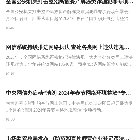
全国公安机关打击整治民族资产解冻类诈骗犯罪专项行动部署会召开
全国公安机关打击整治民族资产解冻类诈骗犯罪专项行动部署会2
月29日召开，部署从即日起至2024年底在全国组织开展打击整治民
族资产解冻类诈骗犯罪专项行动。
03-02
网信系统持续推进网络执法 查处各类网上违法违规行为
2023年，全国网信系统严格执行法律法规，大力查处各类网上违法
违规行为，全年共约谈网站10646家，责令453家网站暂停功能或更
新，下架移动应用程序259款，关停小程序119款，会同电信主管部
02-01
门取消违法网站许可或备案、关闭违法网站14624家，督促相关网
站平台依法依约关闭违法违规账号127878个。
中央网信办启动“清朗·2024年春节网络环境整治”专项行动
为营造喜庆祥和的春节网上氛围，中央网信办决定即日起开展为期
1个月的“清朗·2024年春节网络环境整治”专项行动。
01-30
市场监管总局发布 《防范和查处假冒企业登记违法行为规定》