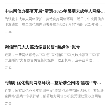
中央网信办部署开展“清朗·2025年暑期未成年人网络环境整治”专项行动
为强化未成年人网络保护，营造良好网络环境，近日，中央网信办
印发通知，在全国范围内部署开展为期2个月的“清朗·2025年暑期
未成年人网络环境整治”专项行动。
07-16
网信部门大力整治假冒仿冒“自媒体”账号
近期，一些网络账号以“XX报”“XX新闻”“XX文旅推荐官”“XX官
方直播间”为名假冒仿冒新闻媒体、政府机构、企事业单位，虚
假宣传、售卖假货，扰乱社会秩序。网信部门会同相关部门依法
07-12
处置一批假冒仿冒账号，督促重点平台加强账号审核、畅通举报
渠道、深入自查自纠，累计处置违规账号3008个。
“清朗·优化营商网络环境—整治涉企网络‘黑嘴’”专项行动公开曝光一批典型案例
近期，国家网信办扎实组织开展“清朗·优化营商网络环境—整治涉
企网络‘黑嘴’”专项行动，部署地方网信办积极受理处置涉企网络侵
权不法行为，督促重点网站平台强化涉企信息内容管理，从严从快
07-03
处置一批涉企违法违规账号。现将部分典型案例通报如下。