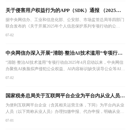
关于侵害用户权益行为的APP（SDK）通报 （2025年第3批，总第48批）
据中央网信办、工业和信息化部、公安部、市场监管总局等四部门
联合发布的《关于开展2025年个人信息保护系列专项行动的公
告》，依据《个人信息保护法》《网络安全法》《电信条例》《电
07-02
信和互联网用户个人信息保护规定》等法律法规，我部对APP、
SDK违法违规收集使用个人信息等问题开展治理。近期，经组织第
三方检测机构进行抽查，共发现57款APP及SDK存在侵害用户权益
中央网信办深入开展“清朗·整治AI技术滥用”专项行动第一阶段工作
行为（详见附件），现予以通报。
“清朗·整治AI技术滥用”专项行动自2025年4月启动以来，中央网信
办聚焦AI换脸拟声侵犯公众权益、AI内容标识缺失误导公众等AI技
术滥用乱象，深入推进第一阶段重点整治任务，部署各地网信部门
07-02
加大违规AI产品处置力度，切断违规产品营销引流渠道，督促重点
网站平台健全技术安全保障措施，推动生成合成内容标识加速落
地。
国家税务总局关于互联网平台企业为平台内从业人员办理扣缴申报、代办申报若干事项的公告
为便利互联网平台企业（含其相关运营主体，下同）为平台内从业
人员（以下简称从业人员）办理扣缴申报、代办申报，明确从业人
员税收政策适用，减轻从业人员办税负担，国家税务局现就有关事
07-01
项进行公布。