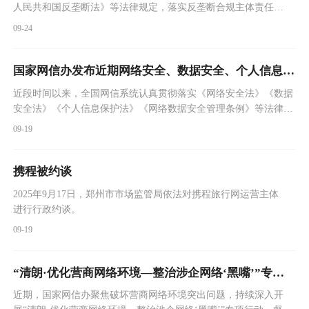
人民共和国反垄断法》等法律规定，落实反垄断合规主体责任，
及时规范经营行为，公平参与市场竞争，维护货车司机、消费者
09-24
等相关主体合法权益，推动平台规则和算法公平公正、公开透
明，促进行业规范健康发展。
国家网信办发布近期网络安全、数据安全、个人信息保护相关执法典型案例
近段时间以来，全国网信系统认真贯彻落实《网络安全法》《数据
安全法》《个人信息保护法》《网络数据安全管理条例》等法律法
规，持续加大网络安全、数据安全、个人信息保护相关执法工作力
09-19
度，各地网信部门依法查处一批涉网页篡改、数据泄露、违法违规
处理个人信息、新技术新应用未经评估上线等违法违规案件。现将
典型案例发布如下。
携程被约谈
2025年9月17日，郑州市市场监管局依法对携程旅行网运营主体
进行行政约谈。
09-19
“清朗·优化营商网络环境—整治涉企网络‘黑嘴’”专项行动公开曝光第二批典型案例
近期，国家网信办聚焦破坏营商网络环境突出问题，持续深入开