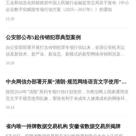
工业和信息化部财政部中国人民银行金融监管总局关于发布《中小
企业数字化赋能专项行动方案（2025—2027年）》的通知
12-20
公安部公布5起传销犯罪典型案例
自公安部部署开展打击传销犯罪专项行动以来，全国公安机关以
涉及新技术、新产业、新业态、新模式的新型网络传销和涉及重
大民生问题、打着重大政策旗号的网络传销以及线上线下结合、
10-28
多地作案的传统聚集型传销为重点，成功侦破了一批重大案件，
打掉了一批全国性、区域性传销组织，严惩了一批传销犯罪人
员，坚决遏制传销犯罪蔓延势头。今日，公安部公布5起传销犯
中央网信办部署开展“清朗·规范网络语言文字使用”专项行动
罪典型案例。
按照2024年“清朗”系列专项行动计划安排，为整治网上国家通用语
言文字不规范使用乱象，塑造有利于未成年人健康成长的网络环境
和育人生态，近日，中央网信办、教育部印发通知，部署开展“清
10-14
朗·规范网络语言文字使用”专项行动。
省内唯一持牌数据交易机构 安徽省数据交易所揭牌
9月20日，安徽省数据交易所在2024年世界制造业大会上正式揭