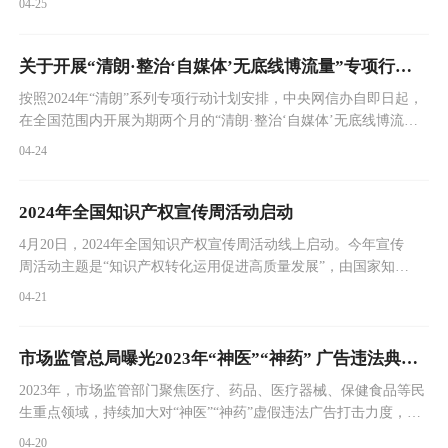
04-25
各类侵权假冒犯罪的高压严打态势，去年共立案侦办侵犯知识产权
和制售伪劣商品犯罪案件4万余起，坚决遏制此类犯罪多发高发势
头。
关于开展“清朗·整治‘自媒体’无底线博流量”专项行动的通知
按照2024年“清朗”系列专项行动计划安排，中央网信办自即日起，
在全国范围内开展为期两个月的“清朗·整治‘自媒体’无底线博流
量”专项行动。
04-24
2024年全国知识产权宣传周活动启动
4月20日，2024年全国知识产权宣传周活动线上启动。今年宣传
周活动主题是“知识产权转化运用促进高质量发展”，由国家知识
产权局、中央宣传部、国家市场监督管理总局三部门牵头，会同
04-21
18家部门单位共同举办。
市场监管总局曝光2023年“神医”“神药” 广告违法典型案例
2023年，市场监管部门聚焦医疗、药品、医疗器械、保健食品等民
生重点领域，持续加大对“神医”“神药”虚假违法广告打击力度，共
查处相关广告违法案件9572件，罚没1.25亿元，有力净化广告市场
04-20