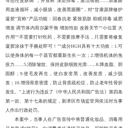
等恶性皮肤病”，并宣称“深层排毒，激活细胞……加速眼
周血液循环，减小眼袋，改善黑眼圈”，对“甘康源牌修护
凝胶”宣称“产品功能：回春抗老 紧致肌肤 助眠排毒 减肥
增发 调节体内荷尔蒙平衡 增加性欲 改善关节”“小位置 大
作用”“不需要打针吃药，不需要按摩手法，只需要将修复
凝胶涂抹于手腕处即可！”“成分HGH具有十大功效：1.可
以使身体的每一个器官都重新生长一次；2.增强机体的免
疫力……5.消除皱纹、保持皮肤细致光滑……8.降血脂、胆
固醇；9.使毛发再生，使白发变黑，改善发质，减少脱
发；10.增强骨质密度，防止骨质疏松症，防止老年性骨折
发生。”上述行为违反了《中华人民共和国广告法》第四条
第一款、第十七条的规定，新津区市场监管局依法对当事
人作出行政处罚。
本案中，当事人在广告宣传中将普通化妆品、消毒用